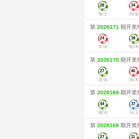
28
34
兔/土
鸡/金
第
2026171
期开奖
24
38
羊/木
蛇/木
第
2026170
期开奖
27
46
龙/金
鸡/木
第
2026169
期开奖
44
37
猪/水
马/土
第
2026168
期开奖
27
11