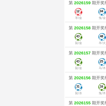
第
2026159
期开奖
12
04
羊/金
兔/金
第
2026158
期开奖
43
48
鼠/金
羊/火
第
2026157
期开奖
43
25
鼠/金
马/木
第
2026156
期开奖
31
16
鼠/水
兔/木
第
2026155
期开奖