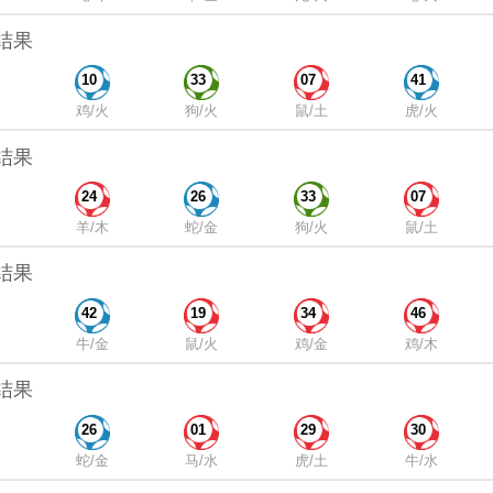
结果
10
33
07
41
鸡/火
狗/火
鼠/土
虎/火
结果
24
26
33
07
羊/木
蛇/金
狗/火
鼠/土
结果
42
19
34
46
牛/金
鼠/火
鸡/金
鸡/木
结果
26
01
29
30
蛇/金
马/水
虎/土
牛/水