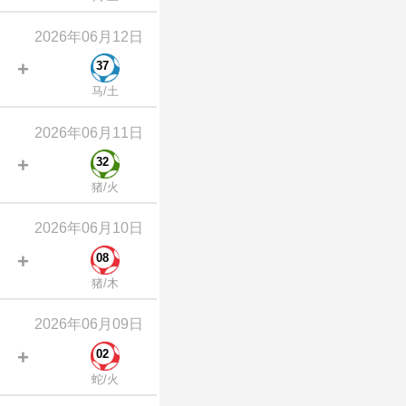
2026年06月12日
+
37
马/土
2026年06月11日
+
32
猪/火
2026年06月10日
+
08
猪/木
2026年06月09日
+
02
蛇/火