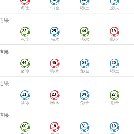
虎/土
牛/金
猪/土
虎/火
结果
22
25
44
19
鸡/水
马/木
猪/水
鼠/火
结果
44
45
04
20
猪/水
狗/水
兔/金
猪/土
结果
31
23
04
27
鼠/水
猴/水
兔/金
龙/金
结果
06
18
31
10