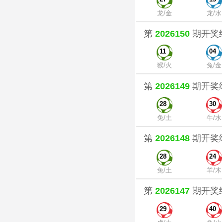
龙/金
龙/水
第
2026150
期开奖
11
04
猴/火
兔/金
第
2026149
期开奖
28
30
兔/土
牛/水
第
2026148
期开奖
28
24
兔/土
羊/木
第
2026147
期开奖
29
40