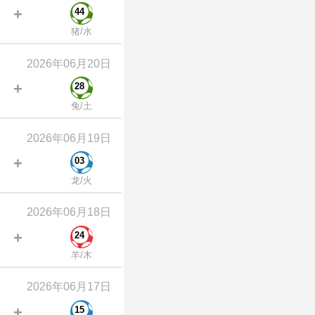
+
44
猪/水
2026年06月20日
+
28
兔/土
2026年06月19日
+
03
龙/火
2026年06月18日
+
24
羊/木
2026年06月17日
+
15