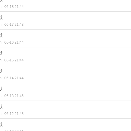
m
06-18 21:44
默
m
06-17 21:43
默
m
06-16 21:44
默
m
06-15 21:44
默
m
06-14 21:44
默
m
06-13 21:46
默
m
06-12 21:48
默