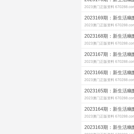
2023澳门正版资料 670288.co
2023169期：新生活幽
2023澳门正版资料 670288.co
2023168期：新生活幽
2023澳门正版资料 670288.co
2023167期：新生活幽
2023澳门正版资料 670288.co
2023166期：新生活幽
2023澳门正版资料 670288.co
2023165期：新生活幽
2023澳门正版资料 670288.co
2023164期：新生活幽
2023澳门正版资料 670288.co
2023163期：新生活幽