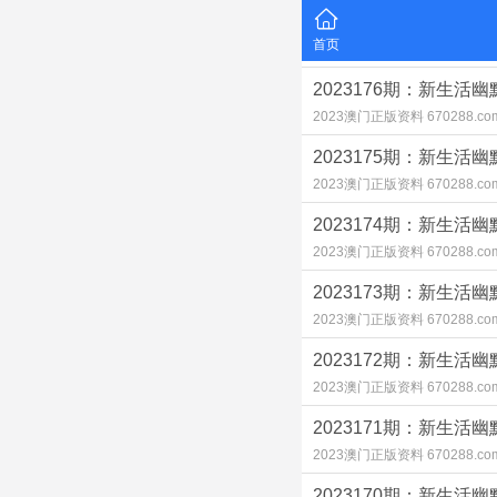
首页
2023176期：新生活幽
2023澳门正版资料 670288.co
2023175期：新生活幽
2023澳门正版资料 670288.co
2023174期：新生活幽
2023澳门正版资料 670288.co
2023173期：新生活幽
2023澳门正版资料 670288.co
2023172期：新生活幽
2023澳门正版资料 670288.co
2023171期：新生活幽
2023澳门正版资料 670288.co
2023170期：新生活幽