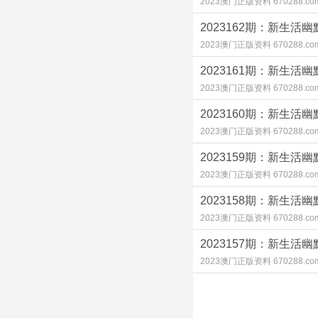
2023澳门正版资料 670288.co
2023162期：新生活幽
2023澳门正版资料 670288.co
2023161期：新生活幽
2023澳门正版资料 670288.co
2023160期：新生活幽
2023澳门正版资料 670288.co
2023159期：新生活幽
2023澳门正版资料 670288.co
2023158期：新生活幽
2023澳门正版资料 670288.co
2023157期：新生活幽
2023澳门正版资料 670288.co