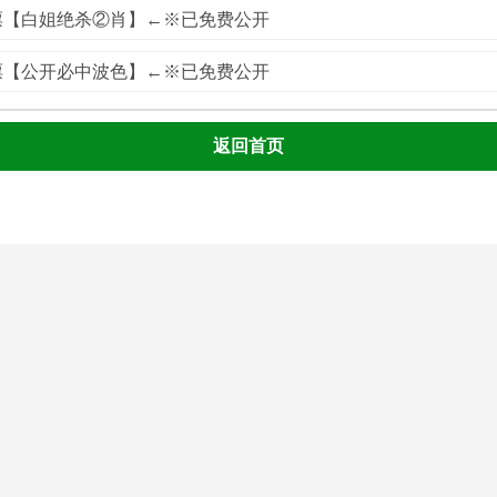
彩票【白姐绝杀②肖】←※已免费公开
彩票【公开必中波色】←※已免费公开
返回首页